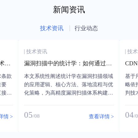
新闻资讯
技术资讯
行业动态
技术资讯
漏洞扫描中的统计学：如何通过数据统计提高扫描精度
性阐述统计学在漏洞扫描领域
基于用户行为分析的个性化
辑、核心方法、落地流程与优
略依托大数据采集、特征
为高精度漏洞扫描体系构建提
判技术，深度挖掘用户访
术支撑。
特征、场景需求与网络行
CDN链路调度、缓存机制
04
/08
查看详情 >
传输参数的千人千面定制
提升网络资源利用率与用
体验，成为新一代智能CD