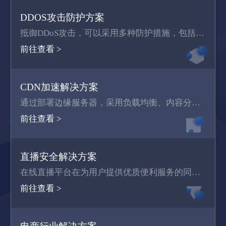
DDOS攻击防护方案
抵御DDoS攻击，可以采用多种防护措施，包括增加带宽、使用反向代理和负载均衡、使用流量标识技术、将弱点资源进行分离、使用云安全服务、使用IP过滤、开启防火墙、使用滑动窗口攻击防御技术、使用网关防护、使用内存防御技术以及构建高可用性架构等。
前往查看 >
CDN加速解决方案
通过部署边缘服务器，采用负载均衡、内容分发、调度等功能，使用户可以就近访问获取所需内容，从而解决网站拥塞情况，提高用户访问响应速度。
前往查看 >
直播安全解决方案
在线直播平台在为用户提供优质便利服务的同时，也容易被竞争对手、黑产盯上，通过多种攻击手段进行敲诈勒索，造成严重经济损失。防御吧为直播平台量身订制个性化安全解决方案，立体防护，抵御多种恶意攻击，保障平台可用性。
前往查看 >