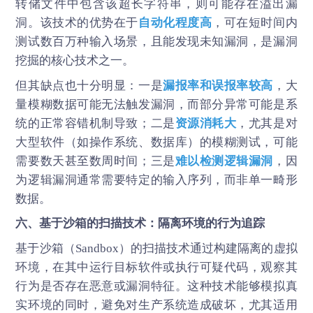
转储文件中包含该超长字符串，则可能存在溢出漏
洞。该技术的优势在于
自动化程度高
，可在短时间内
测试数百万种输入场景，且能发现未知漏洞，是漏洞
挖掘的核心技术之一。
但其缺点也十分明显：一是
漏报率和误报率较高
，大
量模糊数据可能无法触发漏洞，而部分异常可能是系
统的正常容错机制导致；二是
资源消耗大
，尤其是对
大型软件（如操作系统、数据库）的模糊测试，可能
需要数天甚至数周时间；三是
难以检测逻辑漏洞
，因
为逻辑漏洞通常需要特定的输入序列，而非单一畸形
数据。
六、基于沙箱的扫描技术：隔离环境的行为追踪
基于沙箱（Sandbox）的扫描技术通过构建隔离的虚拟
环境，在其中运行目标软件或执行可疑代码，观察其
行为是否存在恶意或漏洞特征。这种技术能够模拟真
实环境的同时，避免对生产系统造成破坏，尤其适用