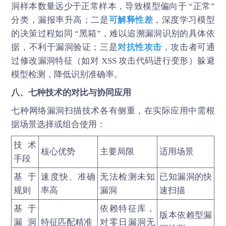
洞样本数量远少于正常样本，导致模型偏向于 “正常”
分类，漏报率升高；二是
可解释性差
，深度学习模型
的决策过程如同 “黑箱”，难以追溯漏洞识别的具体依
据，不利于漏洞验证；三是
对抗性攻击
，攻击者可通
过修改漏洞特征（如对 XSS 攻击代码进行变形）躲避
模型检测，降低识别准确率。
八、七种技术的对比与协同应用
七种网络
漏洞扫描
技术各有侧重，在实际应用中需根
据场景选择或组合使用：
技术
核心优势
主要局限
适用场景
手段
基于
速度快、准确
无法检测未知
已知漏洞的快
规则
率高
漏洞
速扫描
基于
依赖特征库，
版本依赖型漏
漏洞
特征匹配精准
对零日漏洞无