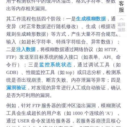
用于检测软件中的缓冲区溢出、格式字符串、整数溢
客
出等内存相关漏洞。
服
其工作流程包括四个阶段：一是
生成模糊数据
，通过
返回
变异（对正常数据进行随机修改）、生成（根据语法
顶部
规则生成畸形数据）等方式，产生大量不符合规范的
输入（如超长字符串、特殊字符组合、异常数值）；
二是
注入数据
，将模糊数据通过网络协议（如 HTTP、
FTP）发送至目标系统的输入接口（如表单、API、命
令行）；三是
监控系统状态
，通过调试工具（如
GDB）、性能监控工具（如 top）或日志分析，检测系
统是否出现崩溃、断言失败、内存泄漏等异常；四是
漏洞验证
，对发现的异常进行人工或自动验证，确认
是否为可利用的漏洞。
例如，针对 FTP 服务器的缓冲区溢出漏洞，模糊测试
工具会生成超长的用户名（如 1000 个连续的 'A'），
通过 USER 命令发送给服务器，若服务器崩溃且核心