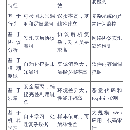
洞检测
特征
效
基于
可检测未知漏
误报率高，基
复杂系统的异
行为
洞和逻辑漏洞
线难建立
常行为监控
基于
协议解析复
发现底层协议
网络协议实现
协议
杂，对人员要
漏洞
缺陷检测
分析
求高
基于
自动化挖掘未
资源消耗大，
软件内存漏洞
模糊
知漏洞
漏报误报率高
挖掘
测试
安全隔离，捕
基于
环境差异大，
恶意代码和
捉完整利用链
沙箱
性能开销高
Exploit 检测
条
基于
大规模 Web
自主学习，处
样本依赖，可
机器
应用、代码审
理复杂数据
解释性差
学习
计