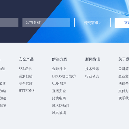
立
品
安全产品
解决方案
新闻资讯
关于
加速
SSL证书
金融行业
技术资讯
公司简
速
漏洞扫描
DDOS攻击防护
行业动态
企业文
全加速
安全代维
CDN加速
法律条
HTTPDNS
加速
直播安全
支付方
加速
跨境电商
联系我
全加速
域名防劫持
域名被墙