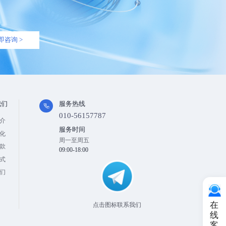
即咨询 >
我们
服务热线
010-56157787
介
服务时间
化
周一至周五
款
09:00-18:00
式
们
在
点击图标联系我们
线
客