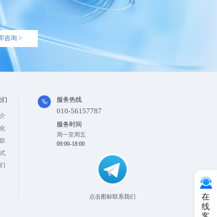
即咨询 >
我们
服务热线
010-56157787
介
服务时间
化
周一至周五
款
09:00-18:00
式
们
在
点击图标联系我们
线
客