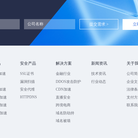
立
品
安全产品
解决方案
新闻资讯
关于
加速
SSL证书
金融行业
技术资讯
公司简
速
漏洞扫描
DDOS攻击防护
行业动态
企业文
全加速
安全代维
CDN加速
法律条
HTTPDNS
加速
直播安全
支付方
加速
跨境电商
联系我
全加速
域名防劫持
域名被墙